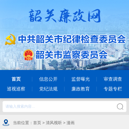
首页
信息公开
监督曝光
审查调查
巡视巡察
党纪法规
廉政教育
专题专栏
当前位置：
首页
>
清风视听
>
漫画