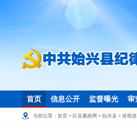
首页
信息公开
监督曝光
审
当前位置：
首页
>
区县廉政网
>
始兴县
>
巡视巡