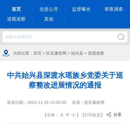
首页
信息公开
监督曝光
审查调查
巡视巡察
其他
当前位置：
首页
>
区县廉政网
>
始兴县
>
巡视巡察
中共始兴县深渡水瑶族乡党委关于巡
察整改进展情况的通报
发表日期：
2023-11-15 15:09:00
来源：
韶关廉政网
分享
【
字体：
大
中
小
】
【
打印此页
】