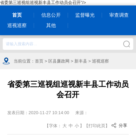
省委第三巡视组巡视新丰县工作动员会召开"/>
首页
信息公开
监督曝光
审查调查
巡视巡察
其他
当前位置：
首页
>
区县廉政网
>
新丰县
>
巡视巡察
省委第三巡视组巡视新丰县工作动员
会召开
发表日期：
2020-11-27 10:14:00
来源：
分享
【
字体：
大
中
小
】
【
打印此页
】