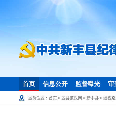
首页
信息公开
监督曝光
审
当前位置：
首页
>
区县廉政网
>
新丰县
>
巡视巡