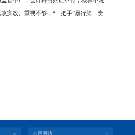
用监管不严，会计科目账证不符，核算不规
真改实改。重视不够，
“一把手”履行第一责
常用网站