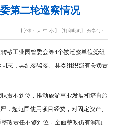
委第二轮巡察情况
【
字体：
大
中
小
】
【
打印此页
】
分享到：
业转移工业园管委会等
4个被巡察单位党组
导同志，县纪委监委、县委组织部有关负责
能职责不到位，推动旅游事业发展和培育旅
不严，超范围使用项目经费，对固定资产、
题整改责任不够到位，全面整改仍有漏项。