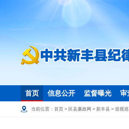
首页
信息公开
监督曝光
审
当前位置：
首页
>
区县廉政网
>
新丰县
>
巡视巡