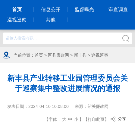
首页
信息公开
监督曝光
审查调查
巡视巡察
其他
当前位置：
首页
>
区县廉政网
>
新丰县
>
巡视巡察
新丰县产业转移工业园管理委员会关
于巡察集中整改进展情况的通报
发表日期：
2024-04-10 10:08:00
来源：
韶关廉政网
分享
【
字体：
大
中
小
】
【
打印此页
】