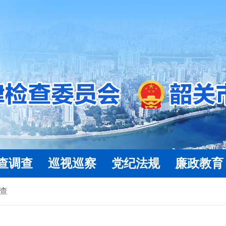
查调查
巡视巡察
党纪法规
廉政教育
查