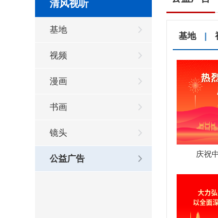
清风视听
基地
基地
|
视频
漫画
书画
镜头
庆祝中
公益广告