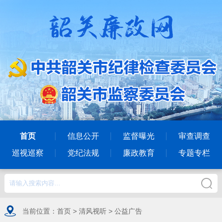
首页
信息公开
监督曝光
审查调查
巡视巡察
党纪法规
廉政教育
专题专栏
当前位置：
首页
>
清风视听
>
公益广告